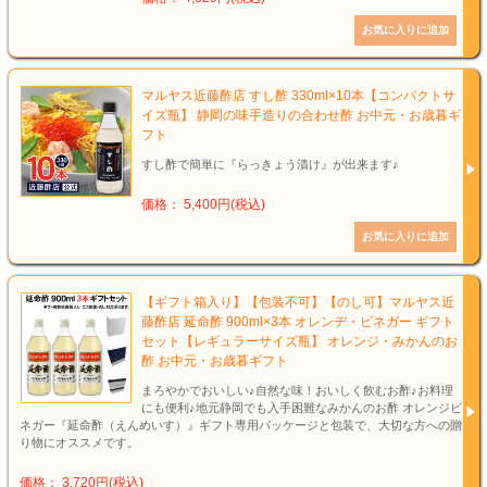
マルヤス近藤酢店 すし酢 330ml×10本【コンパクトサ
イズ瓶】 静岡の味手造りの合わせ酢 お中元・お歳暮ギ
フト
すし酢で簡単に『らっきょう漬け』が出来ます♪
価格： 5,400円(税込)
【ギフト箱入り】【包装不可】【のし可】マルヤス近
藤酢店 延命酢 900ml×3本 オレンヂ・ビネガー ギフト
セット【レギュラーサイズ瓶】 オレンジ・みかんのお
酢 お中元・お歳暮ギフト
まろやかでおいしい♪自然な味！おいしく飲むお酢♪お料理
にも便利♪地元静岡でも入手困難なみかんのお酢 オレンジビ
ネガー『延命酢（えんめいす）』ギフト専用パッケージと包装で、大切な方への贈
り物にオススメです。
価格： 3,720円(税込)