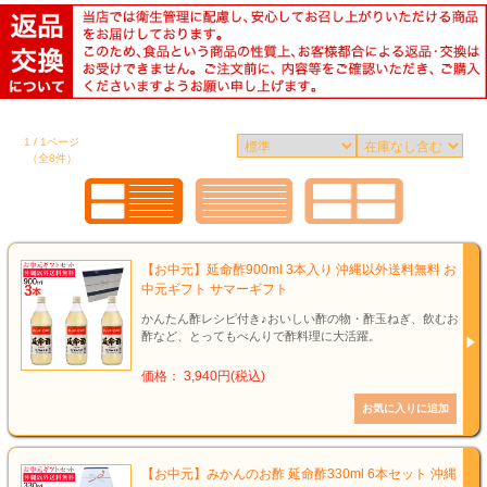
1 / 1ページ
（全8件）
【お中元】延命酢900ml 3本入り 沖縄以外送料無料 お
中元ギフト サマーギフト
かんたん酢レシピ付き♪おいしい酢の物・酢玉ねぎ、飲むお
酢など、とってもべんりで酢料理に大活躍。
価格： 3,940円(税込)
【お中元】みかんのお酢 延命酢330ml 6本セット 沖縄