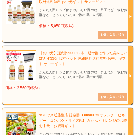
以外送料無料 お中元ギフト サマーギフト
かんたん酢レシピ付き♪おいしい酢の物・酢玉ねぎ、飲むお
酢など、とってもべんりで酢料理に大活躍。
価格： 5,050円(税込)
【お中元】延命酢900ml2本・延命酢で作った美味しい
ぽんず330ml1本セット 沖縄以外送料無料 お中元ギフ
ト サマーギフト
かんたん酢レシピ付き♪おいしい酢の物・酢玉ねぎ、飲むお
酢など、とってもべんりで酢料理に大活躍。
価格： 3,560円(税込)
マルヤス近藤酢店 延命酢 330ml×6本 オレンヂ・ビネ
ガー【コンパクトサイズ瓶】 みかん・オレンジのお酢
お中元・お歳暮ギフト
まろやかでおいしい♪自然な味！おいしく飲むお酢♪お料理